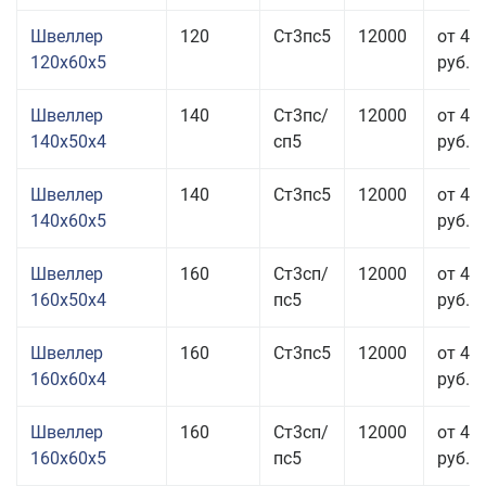
Швеллер
120
Ст3пс5
12000
от 43
120x60x5
руб.
Швеллер
140
Ст3пс/
12000
от 49
140x50x4
сп5
руб.
Швеллер
140
Ст3пс5
12000
от 44
140x60x5
руб.
Швеллер
160
Ст3сп/
12000
от 41
160x50x4
пс5
руб.
Швеллер
160
Ст3пс5
12000
от 42
160x60x4
руб.
Швеллер
160
Ст3сп/
12000
от 42
160x60x5
пс5
руб.