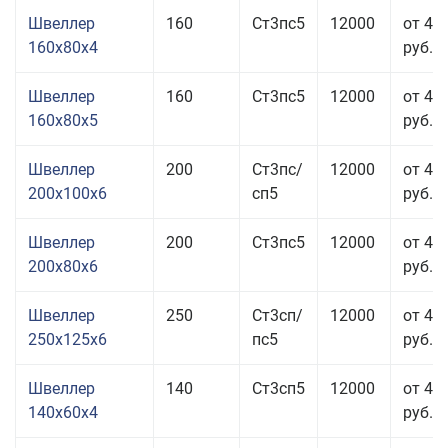
Швеллер
160
Ст3пс5
12000
от 43
160x80x4
руб.
Швеллер
160
Ст3пс5
12000
от 41
160x80x5
руб.
Швеллер
200
Ст3пс/
12000
от 47
200x100x6
сп5
руб.
Швеллер
200
Ст3пс5
12000
от 43
200x80x6
руб.
Швеллер
250
Ст3сп/
12000
от 43
250x125x6
пс5
руб.
Швеллер
140
Ст3сп5
12000
от 46
140x60x4
руб.