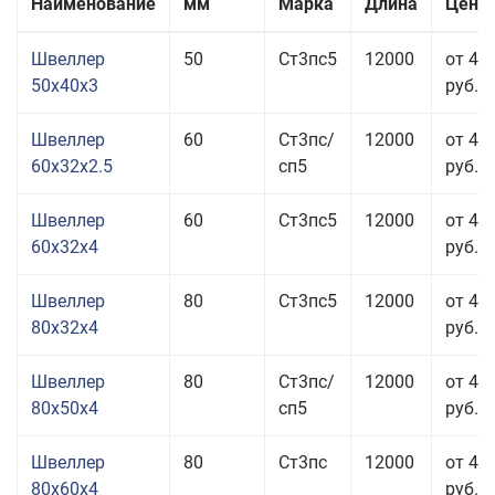
Наименование
мм
Марка
Длина
Цена 
Швеллер
50
Ст3пс5
12000
от 41
50x40x3
руб.
Швеллер
60
Ст3пс/
12000
от 40
60x32x2.5
сп5
руб.
Швеллер
60
Ст3пс5
12000
от 41
60x32x4
руб.
Швеллер
80
Ст3пс5
12000
от 40
80x32x4
руб.
Швеллер
80
Ст3пс/
12000
от 40
80x50x4
сп5
руб.
Швеллер
80
Ст3пс
12000
от 41
80x60x4
руб.