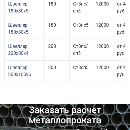
Швеллер
180
Ст3пс/
12000
от 45
180x80x5
сп5
руб.
Швеллер
180
Ст3пс5
12000
от 44
180x80x5
руб.
Швеллер
200
Ст3пс/
12000
от 44
200x80x4
сп5
руб.
Швеллер
200
Ст3сп5
12000
от 47
200x100x6
руб.
Заказать расчет
металлопроката