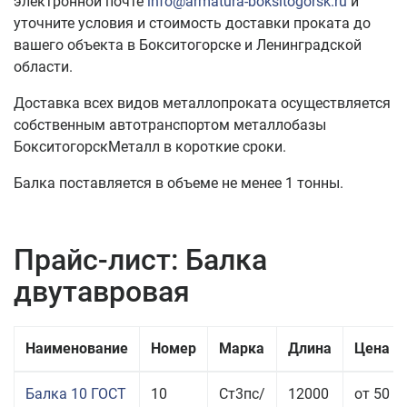
электронной почте
info@armatura-boksitogorsk.ru
и
уточните условия и стоимость доставки проката до
вашего объекта в Бокситогорске и Ленинградской
области.
Доставка всех видов металлопроката осуществляется
собственным автотранспортом металлобазы
БокситогорскМеталл в короткие сроки.
Балка поставляется в объеме не менее 1 тонны.
Прайс-лист: Балка
двутавровая
Наименование
Номер
Марка
Длина
Цена з
Балка 10 ГОСТ
10
Ст3пс/
12000
от 50 4